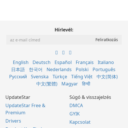
Hírlevél:
English
Deutsch
Español
Français
Italiano
日本語
한국어
Nederlands
Polski
Português
Русский
Svenska
Türkçe
Tiếng Việt
中文(简体)
中文(繁體)
Magyar
हिन्दी
UpdateStar
Súgó & visszajelzés
UpdateStar Free &
DMCA
Premium
GYIK
Drivers
Kapcsolat