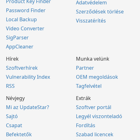
Product Key Finder
Adatvédelem
Password Finder
Szerződések törlése
Local Backup
Visszatérítés
Video Converter
SigParser
AppCleaner
Hírek
Munka velünk
Szoftverhírek
Partner
Vulnerability Index
OEM megoldások
RSS
Tagfelvétel
Névjegy
Extrák
Mi az UpdateStar?
Szoftver portál
Sajtó
Legyél viszonteladó
Csapat
Fordítás
Befektetők
Szabad licencek