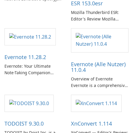
ESR 153.0esr
Mozilla Thunderbird ESR:
Editor's Review Mozilla
Thunderbird ESR (Extended
Support Release) is the long-
term support channel of the
Thunderbird desktop email
client designed for
Evernote 11.28.2
organizations and users who
Evernote (Alle Nutzer)
need predictable …
Evernote: Your Ultimate
11.0.4
Note-Taking Companion
Overview of Evernote
Evernote, developed by
Evernote is a comprehensive
EverNote Corp., is a versatile
note-taking and organization
note-taking application that
software designed to help
helps users capture ideas,
users capture, organize, and
organize to-do lists, and keep
access information across
track of important
multiple devices.
information.
TODOIST 9.30.0
XnConvert 1.114
TODOIST by Doist Inc. is a
XnConvert — Editor’s Review: