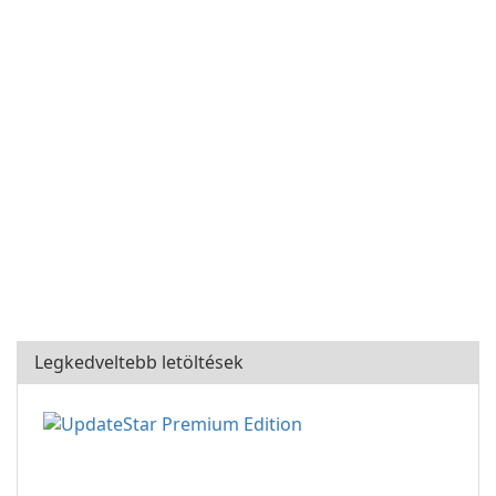
Legkedveltebb letöltések