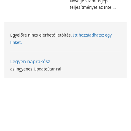
Növelje számítógépe
teljesítményét az Intel
számítástechnika-fejlesztési
programjával
Egyelőre nincs elérhető letöltés.
Itt hozzáadhatsz egy
linket.
Legyen naprakész
az ingyenes UpdateStar-ral.