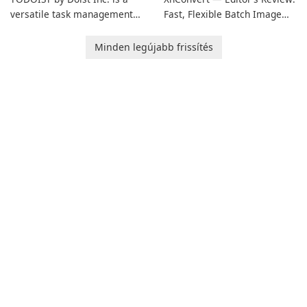
versatile task management
Fast, Flexible Batch Image
tool designed to help
Converter for Windows,
individuals and teams
macOS and Linux XnConvert
Minden legújabb frissítés
organize their work and
is a polished, cross-platform
increase productivity.
batch image processor from
XnSoft that balances depth
and simplicity.